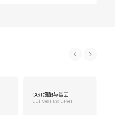
CGT细胞与基因
CGT Cells and Genes
Co